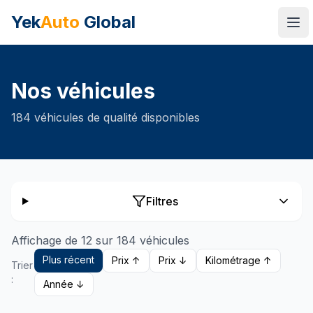
Yek
Auto
Global
Ope
Nos véhicules
184
véhicules de qualité disponibles
Filtres
Affichage de 12 sur 184 véhicules
Plus récent
Prix ↑
Prix ↓
Kilométrage ↑
Trier
:
Année ↓