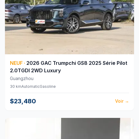
NEUF
·
2026
GAC
Trumpchi GS8 2025 Série Pilot
2.0TGDI 2WD Luxury
Guangzhou
30 km
Automatic
Gasoline
$23,480
Voir
→