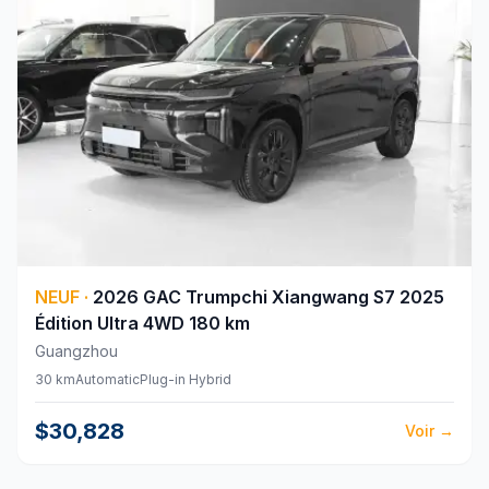
NEUF
·
2026
GAC
Trumpchi Xiangwang S7 2025
Édition Ultra 4WD 180 km
Guangzhou
30 km
Automatic
Plug-in Hybrid
$30,828
Voir
→