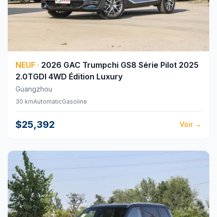
NEUF
·
2026
GAC
Trumpchi GS8 Série Pilot 2025
2.0TGDI 4WD Édition Luxury
Guangzhou
30 km
Automatic
Gasoline
$25,392
Voir
→