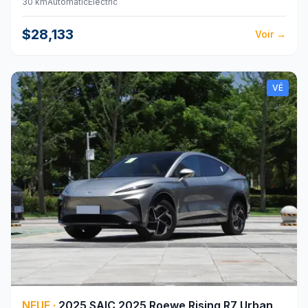
30 km
Automatic
Electric
$28,133
Voir
→
VÉ
NEUF
·
2025
SAIC
2025 Roewe Rising R7 Urban