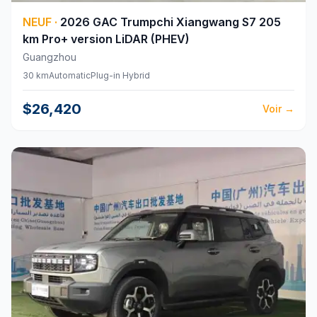
NEUF
·
2026
GAC
Trumpchi Xiangwang S7 205
km Pro+ version LiDAR (PHEV)
Guangzhou
30 km
Automatic
Plug-in Hybrid
$26,420
Voir
→