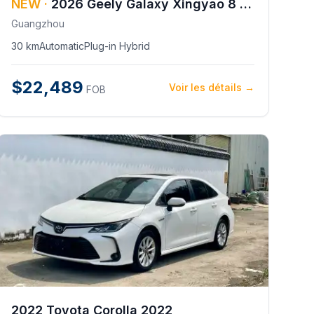
NEW ·
2026
Geely
Galaxy Xingyao 8 225km EM-i Voyager Ocean Edition
Guangzhou
30 km
Automatic
Plug-in Hybrid
$22,489
Voir les détails →
FOB
2022
Toyota
Corolla 2022