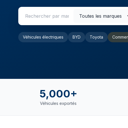
Véhicules électriques
BYD
Toyota
Commen
5,000+
Véhicules exportés