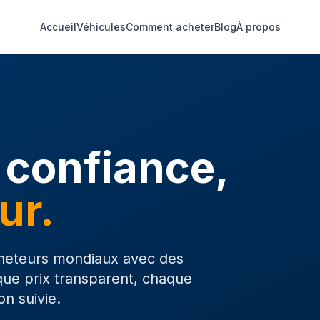
Accueil
Véhicules
Comment acheter
Blog
À propos
 confiance,
ur.
heteurs mondiaux avec des
que prix transparent, chaque
on suivie.