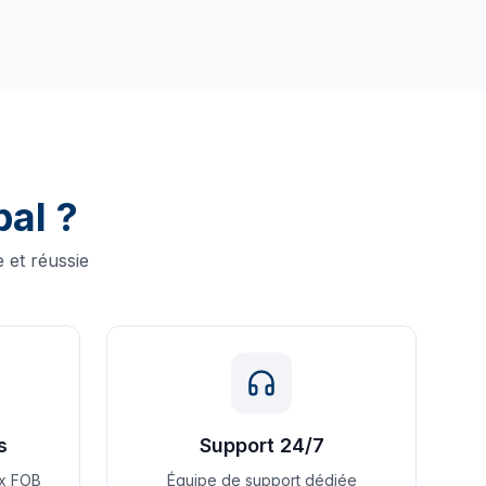
al ?
 et réussie
s
Support 24/7
ix FOB
Équipe de support dédiée