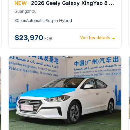
NEW ·
2026
Geely
Galaxy XingYao 8 225km EM-i Voyager Star River Edition
Guangzhou
30 km
Automatic
Plug-in Hybrid
$23,970
Voir les détails →
FOB