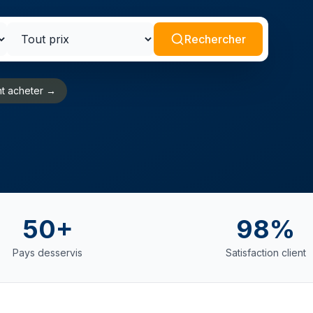
Rechercher
t acheter →
50+
98%
Pays desservis
Satisfaction client