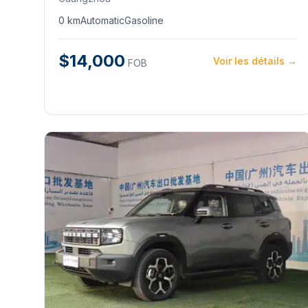
0 km
Automatic
Gasoline
$14,000
Voir les détails →
FOB