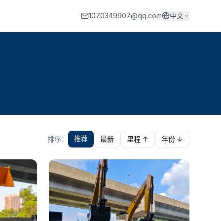
1070349907@qq.com
中文
推荐
排序：
最新
里程 ↑
年份 ↓