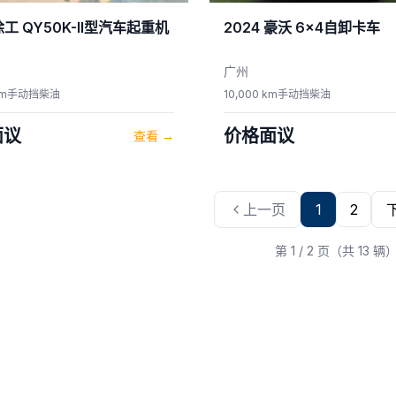
徐工
QY50K-II型汽车起重机
2024
豪沃
6×4自卸卡车
广州
km
手动挡
柴油
10,000 km
手动挡
柴油
面议
价格面议
查看
→
上一页
1
2
第 1 / 2 页（共 13 辆