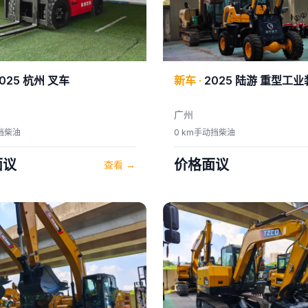
025
杭州
叉车
新车
·
2025
陆游
重型工业
广州
挡
柴油
0 km
手动挡
柴油
面议
价格面议
查看
→