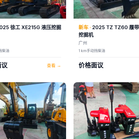
025
徐工
XE215G 液压挖掘
新车
·
2025
TZ
TZ60 履
挖掘机
广州
挡
柴油
1 km
手动挡
柴油
面议
价格面议
查看
→