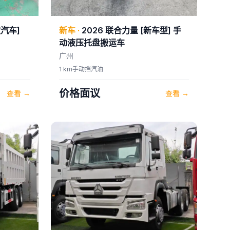
款汽车]
新车
·
2026
联合力量
[新车型] 手
动液压托盘搬运车
广州
1 km
手动挡
汽油
价格面议
查看
→
查看
→