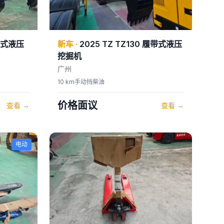
带式液压
新车
·
2025
TZ
TZ130 履带式液压
挖掘机
广州
10 km
手动挡
柴油
价格面议
查看
→
查看
→
电动