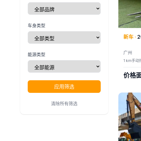
车身类型
新车
·
2
广州
能源类型
1 km
手动
价格
应用筛选
清除所有筛选