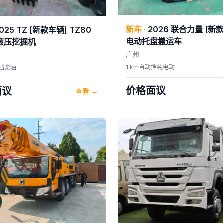
新车
·
2026
联合力量
[新
025
TZ
[新款车辆] TZ80
电动托盘搬运车
液压挖掘机
广州
1 km
自动挡
纯电动
挡
柴油
价格面议
面议
查看
→