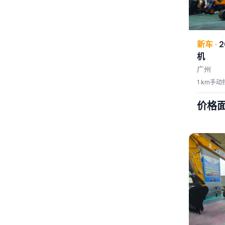
新车
·
2
机
广州
1 km
手动
价格