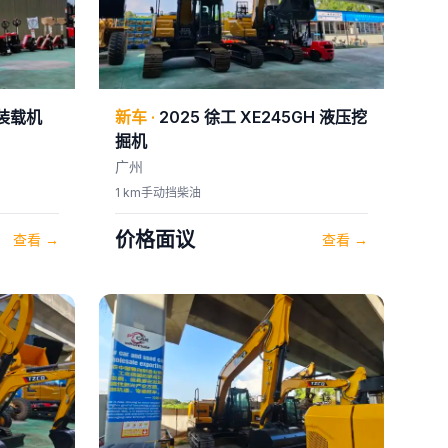
装载机
新车
·
2025
徐工
XE245GH 液压挖
掘机
广州
1 km
手动挡
柴油
价格面议
查看
→
查看
→