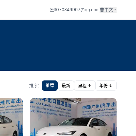
1070349907@qq.com
中文
推荐
排序：
最新
里程 ↑
年份 ↓