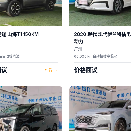
捷途
山海T1 150KM
2020
现代
现代伊兰特插电
动力
广州
m
自动挡
汽油
60,000 km
自动挡
插电混动
面议
价格面议
查看
→