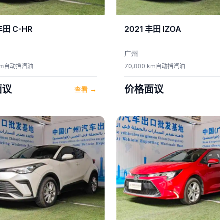
丰田
C-HR
2021
丰田
IZOA
广州
km
自动挡
汽油
70,000 km
自动挡
汽油
面议
价格面议
查看
→