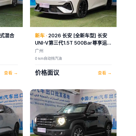
式混合
新车
·
2026
长安
[全新车型] 长安
UNI-V第三代1.5T 500Bar尊享运
动版
广州
0 km
自动挡
汽油
价格面议
查看
→
查看
→