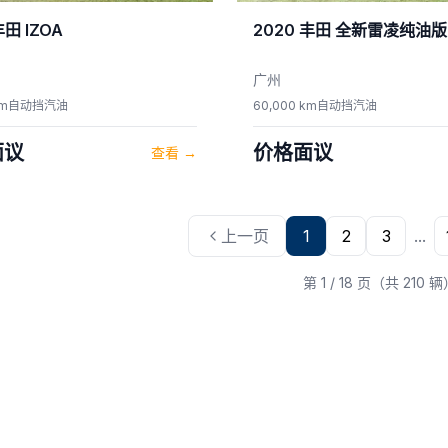
丰田
IZOA
2020
丰田
全新雷凌纯油版
广州
km
自动挡
汽油
60,000 km
自动挡
汽油
面议
价格面议
查看
→
上一页
1
2
3
...
第 1 / 18 页（共 210 