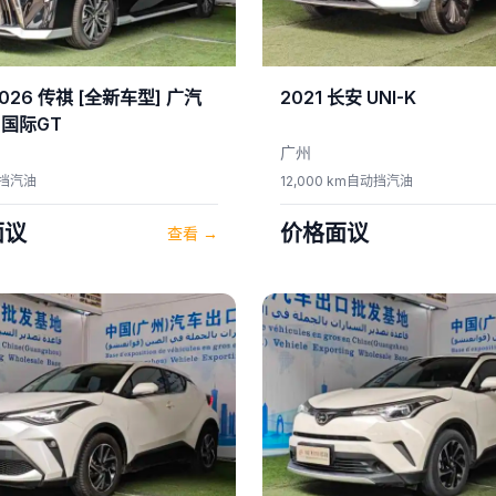
026
传祺
[全新车型] 广汽
2021
长安
UNI-K
国际GT
广州
挡
汽油
12,000 km
自动挡
汽油
面议
价格面议
查看
→