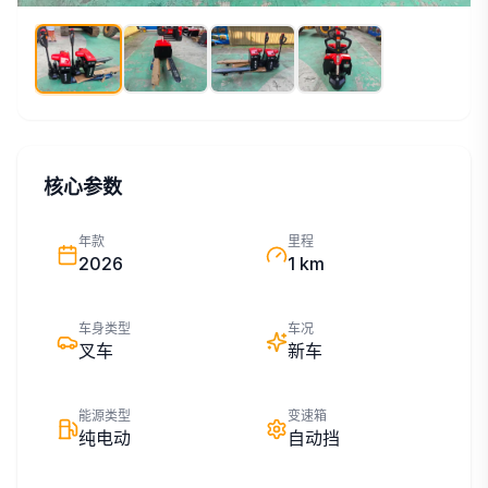
核心参数
年款
里程
2026
1 km
车身类型
车况
叉车
新车
能源类型
变速箱
纯电动
自动挡