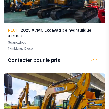
NEUF
·
2025
XCMG
Excavatrice hydraulique
XE215G
Guangzhou
1 km
Manual
Diesel
Contacter pour le prix
Voir
→