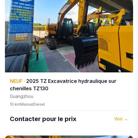
NEUF
·
2025
TZ
Excavatrice hydraulique sur
chenilles TZ130
Guangzhou
10 km
Manual
Diesel
Contacter pour le prix
Voir
→