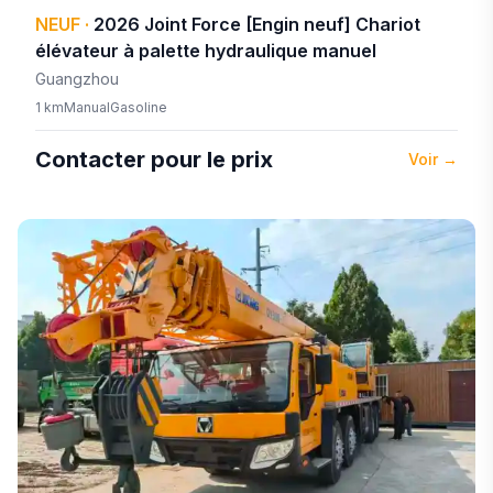
NEUF
·
2026
Joint Force
[Engin neuf] Chariot
élévateur à palette hydraulique manuel
Guangzhou
1 km
Manual
Gasoline
Contacter pour le prix
Voir
→