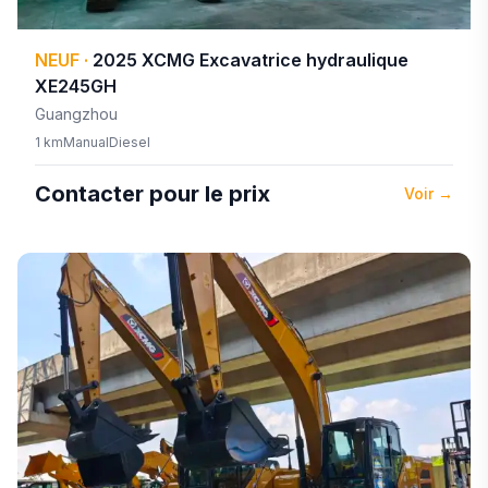
NEUF
·
2025
XCMG
Excavatrice hydraulique
XE245GH
Guangzhou
1 km
Manual
Diesel
Contacter pour le prix
Voir
→