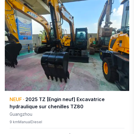
NEUF
·
2025
TZ
[Engin neuf] Excavatrice
hydraulique sur chenilles TZ80
Guangzhou
9 km
Manual
Diesel