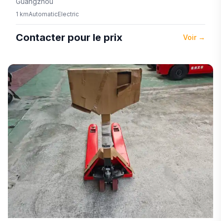
Guangzhou
1 km
Automatic
Electric
Contacter pour le prix
Voir
→