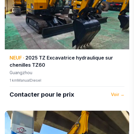
NEUF
·
2025
TZ
Excavatrice hydraulique sur
chenilles TZ60
Guangzhou
1 km
Manual
Diesel
Contacter pour le prix
Voir
→