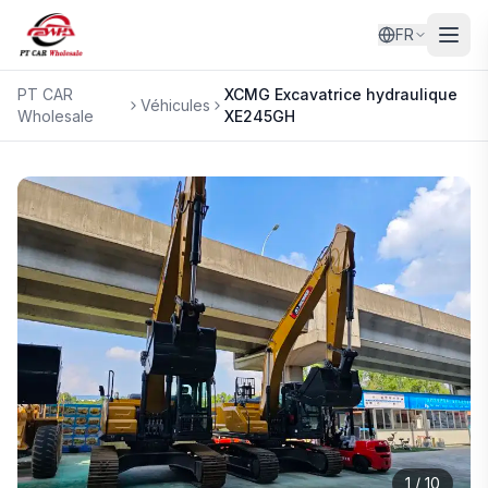
FR
PT CAR
XCMG
Excavatrice hydraulique
Véhicules
Wholesale
XE245GH
1
/
10