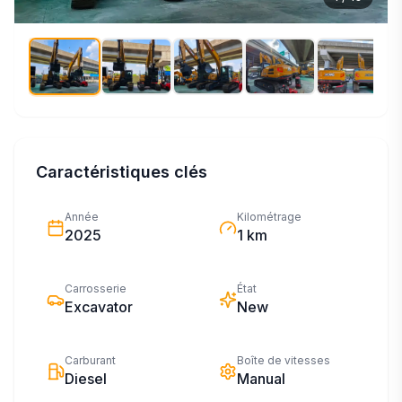
Caractéristiques clés
Année
Kilométrage
2025
1 km
Carrosserie
État
Excavator
New
Carburant
Boîte de vitesses
Diesel
Manual