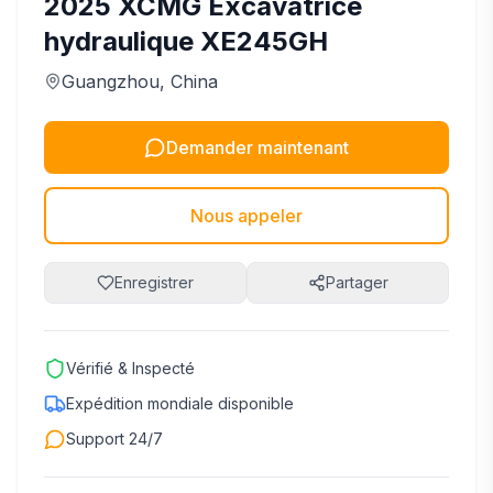
2025
XCMG
Excavatrice
hydraulique XE245GH
Guangzhou
, China
Demander maintenant
Nous appeler
Enregistrer
Partager
Vérifié & Inspecté
Expédition mondiale disponible
Support 24/7