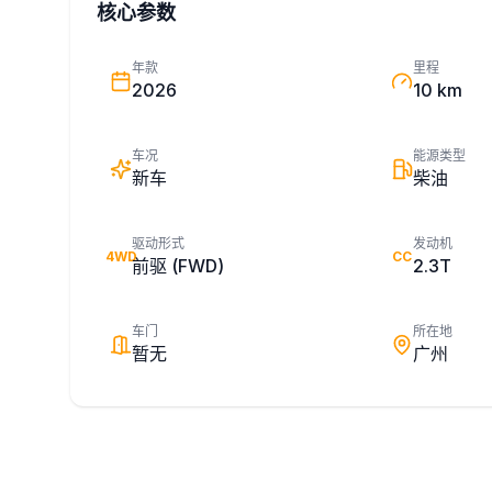
核心参数
年款
里程
2026
10 km
车况
能源类型
新车
柴油
驱动形式
发动机
4WD
CC
前驱 (FWD)
2.3T
车门
所在地
暂无
广州