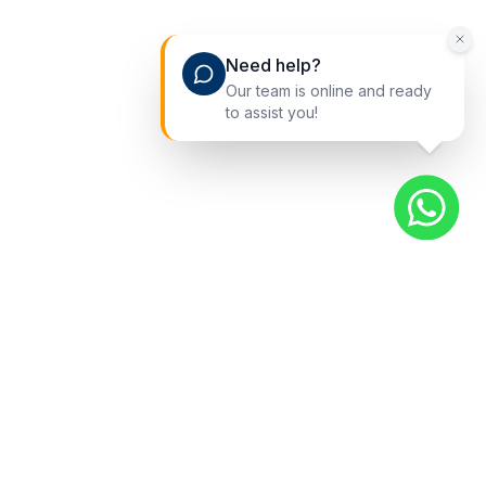
Need help?
Our team is online and ready
to assist you!
快捷入口