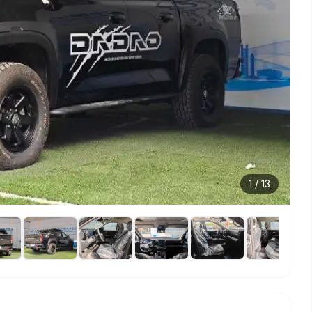
1
/
13