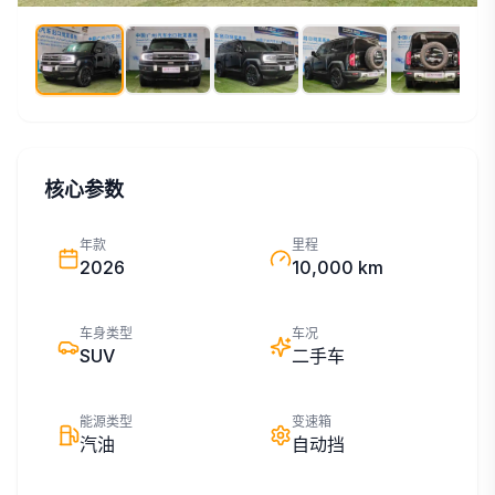
核心参数
年款
里程
2026
10,000 km
车身类型
车况
SUV
二手车
能源类型
变速箱
汽油
自动挡