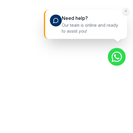
Need help?
Our team is online and ready
to assist you!
快捷入口