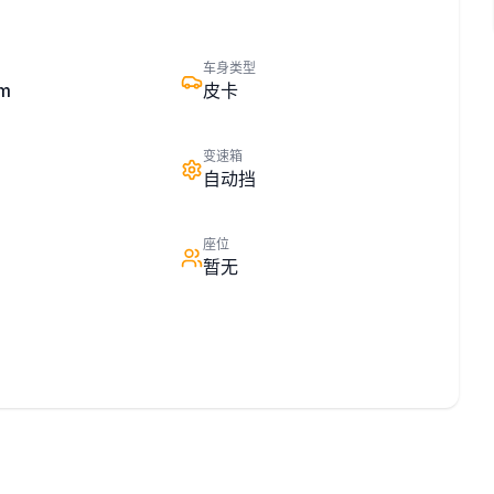
车身类型
km
皮卡
变速箱
自动挡
座位
暂无