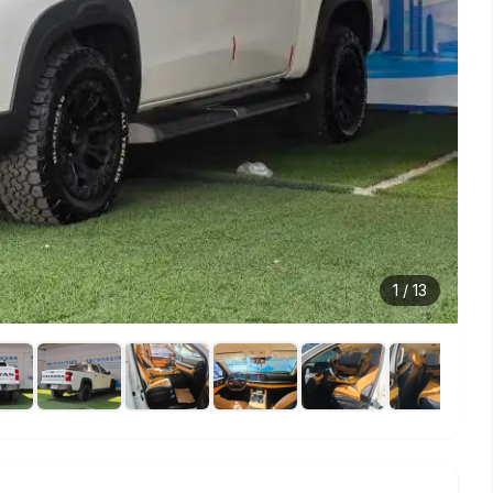
1
/
13