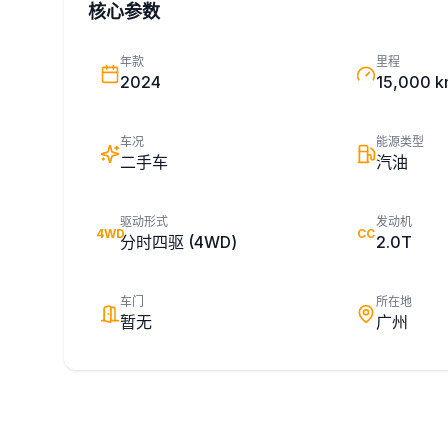
核心参数
年款
里程
2024
15,000 
车况
能源类型
二手车
汽油
驱动形式
发动机
4WD
CC
分时四驱 (4WD)
2.0T
车门
所在地
暂无
广州