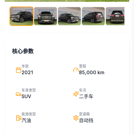
核心参数
年款
里程
2021
85,000 km
车身类型
车况
SUV
二手车
能源类型
变速箱
汽油
自动挡