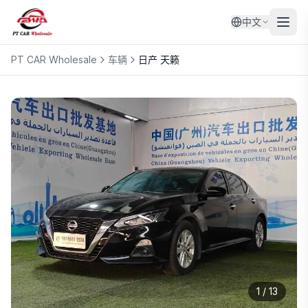
中文
PT CAR Wholesale
车辆
日产
天籁
1
/
13