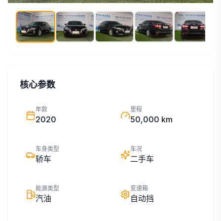
核心参数
年款
里程
2020
50,000 km
车身类型
车况
轿车
二手车
能源类型
变速箱
汽油
自动挡