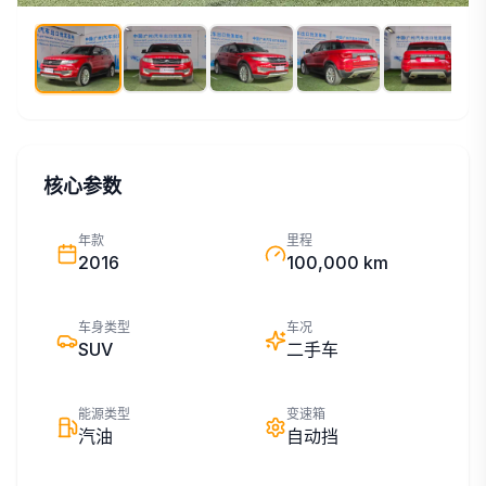
核心参数
年款
里程
2016
100,000 km
车身类型
车况
SUV
二手车
能源类型
变速箱
汽油
自动挡