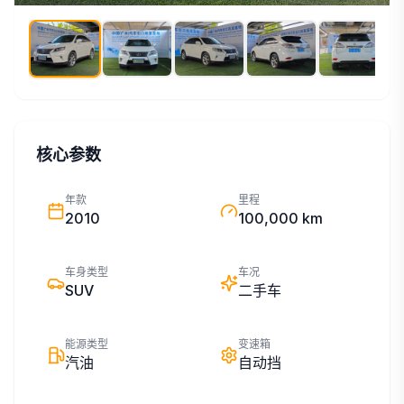
核心参数
年款
里程
2010
100,000 km
车身类型
车况
SUV
二手车
能源类型
变速箱
汽油
自动挡