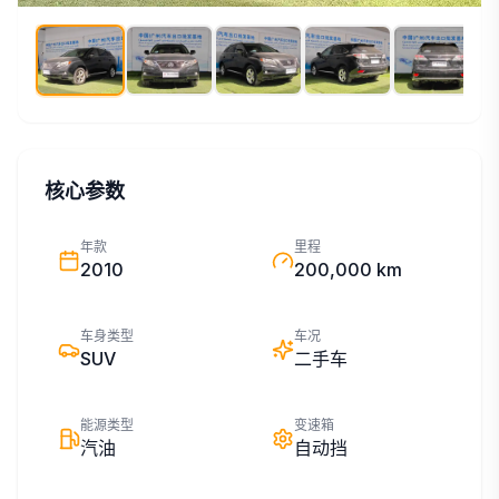
核心参数
年款
里程
2010
200,000 km
车身类型
车况
SUV
二手车
能源类型
变速箱
汽油
自动挡