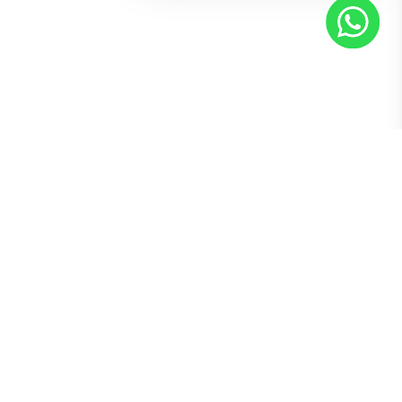
PT CAR Wholesale
Nous disposons d’une vaste sélection de véhicules et vous
proposons les meilleurs services d’importation ou
d’exportation automobiles, au meilleur rapport qualité-prix.
Contact
1070349907@qq.com