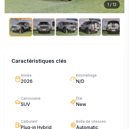
1
/
13
Caractéristiques clés
Année
Kilométrage
2026
N/D
Carrosserie
État
SUV
New
Carburant
Boîte de vitesses
Plug-in Hybrid
Automatic