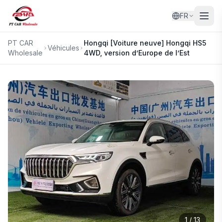
FR
PT CAR
Hongqi
[Voiture neuve] Hongqi HS5
Véhicules
Wholesale
4WD, version d’Europe de l’Est
1
/
13