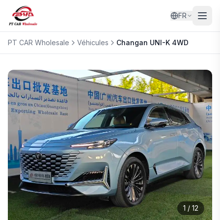
FR
PT CAR Wholesale
Véhicules
Changan
UNI-K 4WD
1
/
12