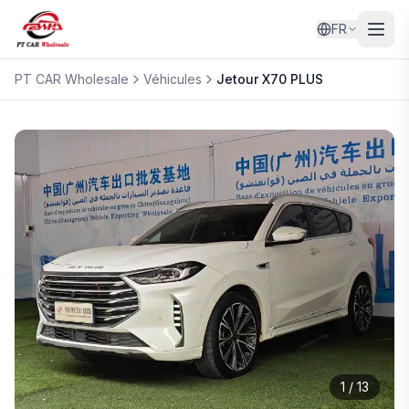
FR
PT CAR Wholesale
Véhicules
Jetour
X70 PLUS
1
/
13