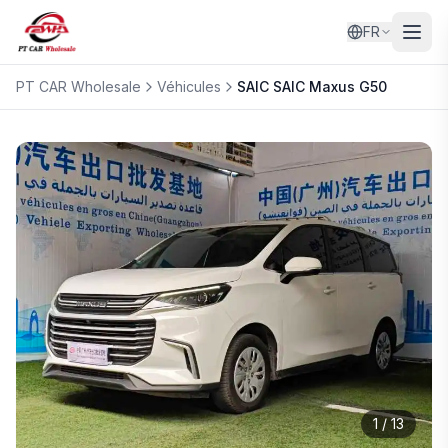
FR
PT CAR Wholesale
Véhicules
SAIC
SAIC Maxus G50
1
/
13