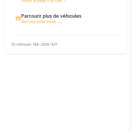
Visiter la page d'accueil
→
Parcourir plus de véhicules
Voir tout notre stock
→
ID véhicule
:
YEK-2026-937