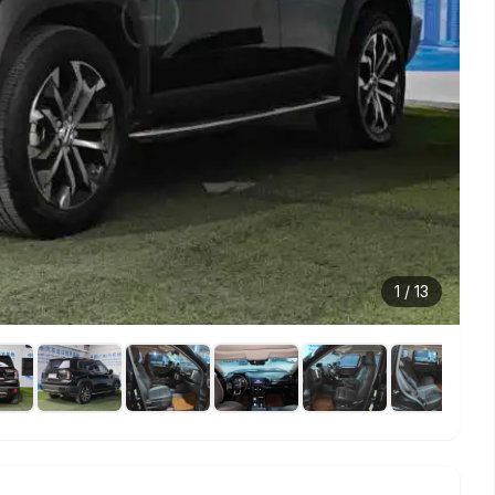
1
/
13