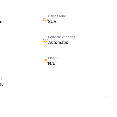
Carrosserie
km
SUV
Boîte de vitesses
Automatic
Places
N/D
nt
ou