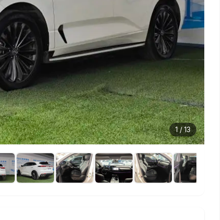
1
/
13