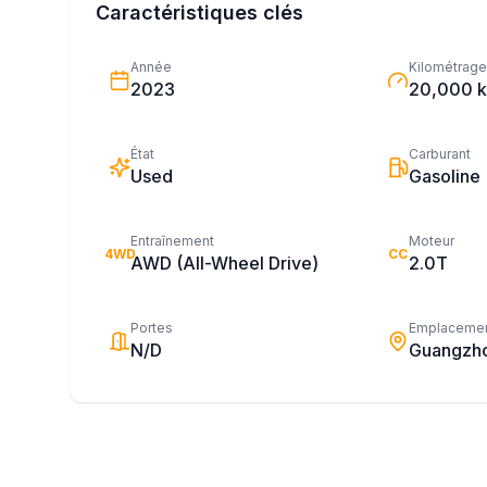
Caractéristiques clés
Année
Kilométrage
2023
20,000 
État
Carburant
Used
Gasoline
Entraînement
Moteur
4WD
CC
AWD (All-Wheel Drive)
2.0T
Portes
Emplaceme
N/D
Guangzh