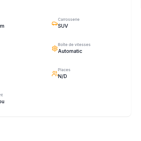
Carrosserie
km
SUV
Boîte de vitesses
Automatic
Places
N/D
nt
ou