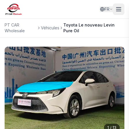
FR
PT CAR
Toyota
Le nouveau Levin
Véhicules
Wholesale
Pure Oil
1
/
13