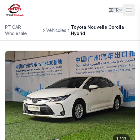
FR
PT CAR
Toyota
Nouvelle Corolla
Véhicules
Wholesale
Hybrid
1
/
13