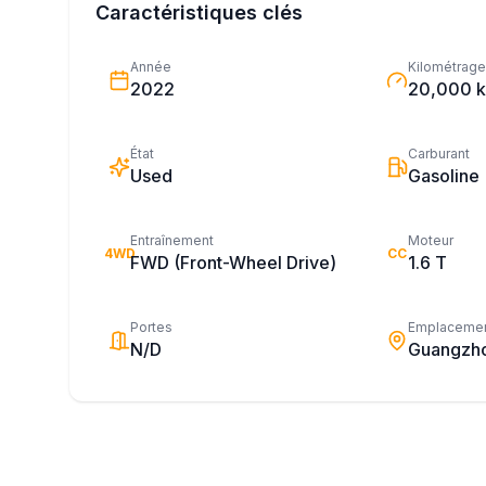
Caractéristiques clés
Année
Kilométrage
2022
20,000 
État
Carburant
Used
Gasoline
Entraînement
Moteur
4WD
CC
FWD (Front-Wheel Drive)
1.6 T
Portes
Emplaceme
N/D
Guangzh