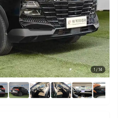
1
/
14