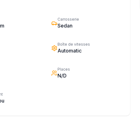
Carrosserie
km
Sedan
Boîte de vitesses
Automatic
Places
N/D
nt
ou