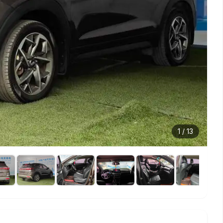
1
/
13