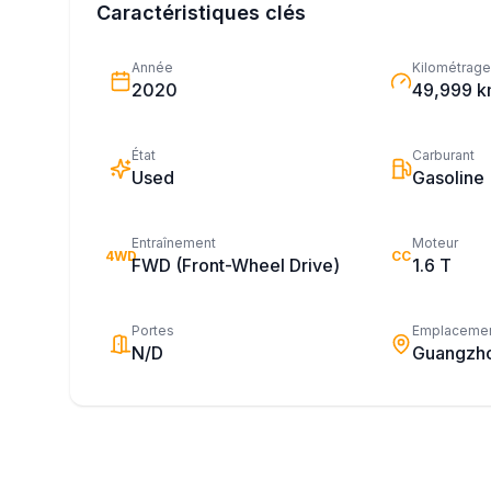
Caractéristiques clés
Année
Kilométrage
2020
49,999 
État
Carburant
Used
Gasoline
Entraînement
Moteur
4WD
CC
FWD (Front-Wheel Drive)
1.6 T
Portes
Emplaceme
N/D
Guangzh