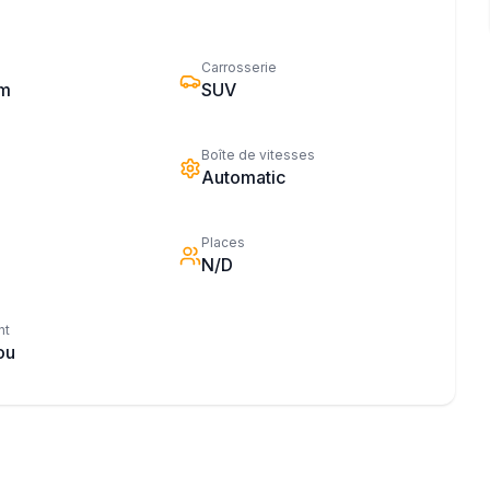
Carrosserie
km
SUV
Boîte de vitesses
Automatic
Places
N/D
nt
ou