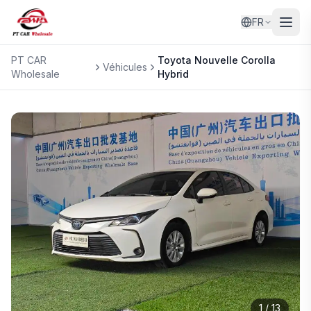
FR
PT CAR
Toyota
Nouvelle Corolla
Véhicules
Wholesale
Hybrid
1
/
13