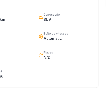
Carrosserie
 km
SUV
Boîte de vitesses
Automatic
Places
N/D
nt
ou