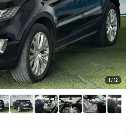
1
/
12