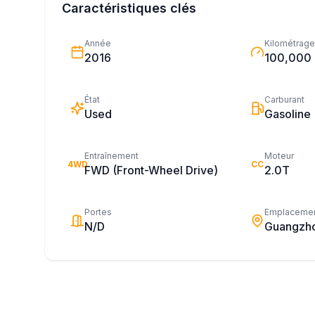
Caractéristiques clés
Année
Kilométrage
2016
100,000
État
Carburant
Used
Gasoline
Entraînement
Moteur
4WD
CC
FWD (Front-Wheel Drive)
2.0T
Portes
Emplaceme
N/D
Guangzh