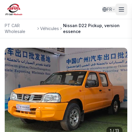
FR
PT CAR
Nissan
D22 Pickup, version
Véhicules
Wholesale
essence
1
/
13