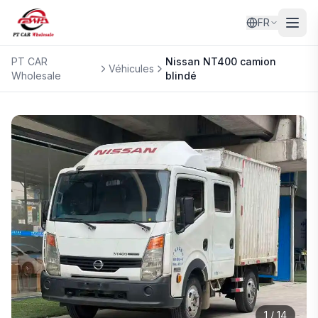
FR
PT CAR
Nissan
NT400 camion
Véhicules
Wholesale
blindé
1
/
14