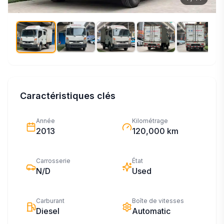
Caractéristiques clés
Année
Kilométrage
2013
120,000 km
Carrosserie
État
N/D
Used
Carburant
Boîte de vitesses
Diesel
Automatic