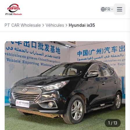
FR
PT CAR Wholesale
Véhicules
Hyundai
ix35
1
/
13