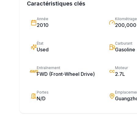
Caractéristiques clés
Année
Kilométrage
2010
200,000
État
Carburant
Used
Gasoline
Entraînement
Moteur
4WD
CC
FWD (Front-Wheel Drive)
2.7L
Portes
Emplaceme
N/D
Guangzh