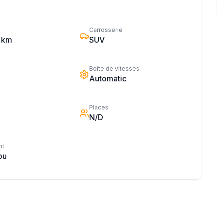
Carrosserie
 km
SUV
Boîte de vitesses
Automatic
Places
N/D
nt
ou