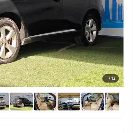
1
/
13