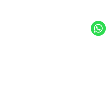
Footer
订阅更新
订阅我们的通讯，获取最新库存更新和出口资讯。