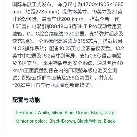
国际车展正式发布。 车身尺寸为4700×1905×1685
mm，轴距2785 mm；提供18英寸、19英寸及20英
寸轮毂可选，最高车速200 km/h。 搭载全新一代
1.5T雷神电混引擎8848与3挡DHT Pro混动专用变
速箱，CLTC综合续航达1370公里，支持弹射起步及
快充功能。 全系标配高通骁龙8155芯片，搭载银河
N OS操作系统；配备10.25英寸全液晶仪表盘、13.2
英寸中控屏及16.2英寸副驾屏，支持0.5秒语音唤醒
及多区交互。 采用神盾电池安全系统，通过包括40
km/h正面底盘刮擦在内的四项整车级电池安全测
试；配备云感舒享座椅及256色氛围灯，并荣获
“2023中国汽车行业质量创新巅峰奖”。
配置与功能
Exterior: White, Silver, Blue, Green, Black, Gray
Interior color：Black/Brown, Black/White, Black