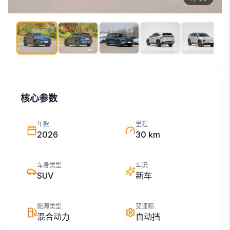
核心参数
年款
里程
2026
30 km
车身类型
车况
SUV
新车
能源类型
变速箱
混合动力
自动挡