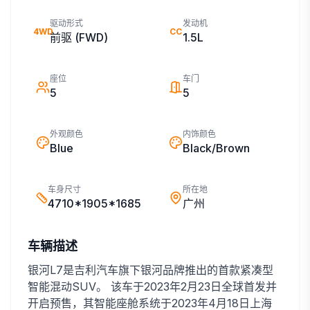
驱动形式
发动机
4WD
CC
前驱 (FWD)
1.5L
座位
车门
5
5
外观颜色
内饰颜色
Blue
Black/Brown
车身尺寸
所在地
4710*1905*1685
广州
车辆描述
银河L7是吉利汽车旗下银河品牌推出的首款紧凑型
智能混动SUV。 该车于2023年2月23日全球首发并
开启预售，其智能座舱系统于2023年4月18日上海