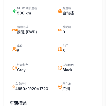
NEDC 续航里程
变速箱
500
km
自动挡
驱动形式
发动机
4WD
CC
前驱 (FWD)
0
座位
车门
5
5
外观颜色
内饰颜色
Gray
Black
车身尺寸
所在地
4650x1920x1720
广州
车辆描述