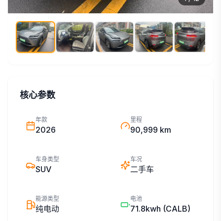
核心参数
年款
里程
2026
90,999 km
车身类型
车况
SUV
二手车
能源类型
电池
纯电动
71.8kwh
(CALB)