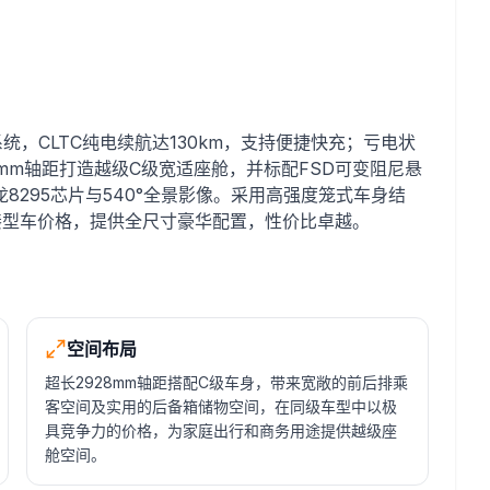
混动系统，CLTC纯电续航达130km，支持便捷快充；亏电状
8mm轴距打造越级C级宽适座舱，并标配FSD可变阻尼悬
295芯片与540°全景影像。采用高强度笼式车身结
凑型车价格，提供全尺寸豪华配置，性价比卓越。
空间布局
超长2928mm轴距搭配C级车身，带来宽敞的前后排乘
客空间及实用的后备箱储物空间，在同级车型中以极
具竞争力的价格，为家庭出行和商务用途提供越级座
舱空间。