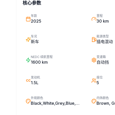
核心参数
年款
里程
2025
30 km
车况
能源类型
新车
插电混动
NEDC 续航里程
变速箱
1600
km
自动挡
发动机
座位
CC
1.5L
5
外观颜色
内饰颜色
Black,White,Grey,Blue,Silver,Green
Brown, G