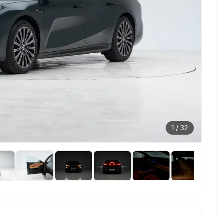
1
/
32