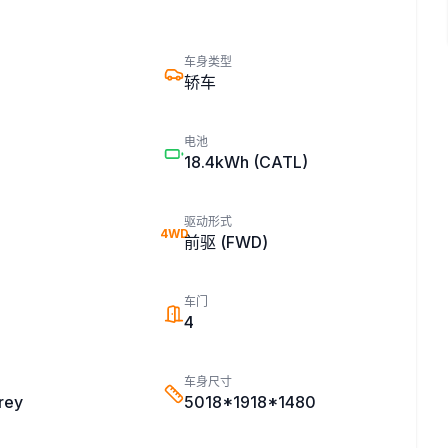
车身类型
轿车
电池
18.4kWh
(CATL)
驱动形式
4WD
前驱 (FWD)
车门
4
车身尺寸
rey
5018*1918*1480