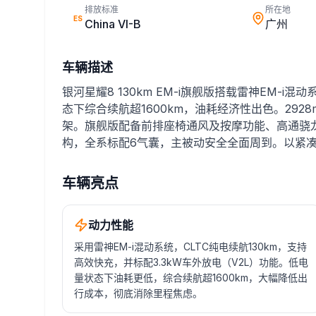
排放标准
所在地
ES
China VI-B
广州
车辆描述
银河星耀8 130km EM-i旗舰版搭载雷神EM-i
态下综合续航超1600km，油耗经济性出色。292
架。旗舰版配备前排座椅通风及按摩功能、高通骁龙8
构，全系标配6气囊，主被动安全全面周到。以紧
车辆亮点
动力性能
采用雷神EM-i混动系统，CLTC纯电续航130km，支持
高效快充，并标配3.3kW车外放电（V2L）功能。低电
量状态下油耗更低，综合续航超1600km，大幅降低出
行成本，彻底消除里程焦虑。