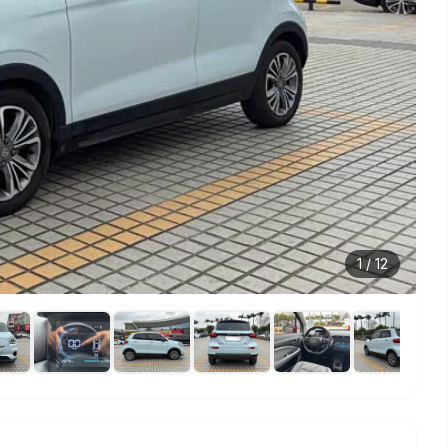
1
/
12