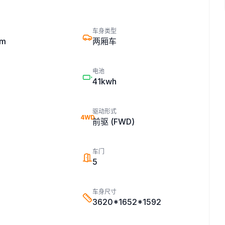
车身类型
km
两厢车
电池
41kwh
驱动形式
4WD
前驱 (FWD)
车门
5
车身尺寸
3620*1652*1592