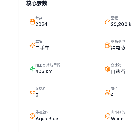
核心参数
年款
里程
2024
29,200 
车况
能源类型
二手车
纯电动
NEDC 续航里程
变速箱
403
km
自动挡
发动机
座位
CC
0
4
外观颜色
内饰颜色
Aqua Blue
White