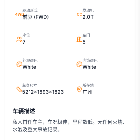
驱动形式
发动机
4WD
CC
前驱 (FWD)
2.0T
座位
车门
7
5
外观颜色
内饰颜色
White
White
车身尺寸
所在地
5212x1893x1823
广州
车辆描述
私人首任车主，车况极佳，里程数低。无任何火烧、
水泡及重大事故记录。