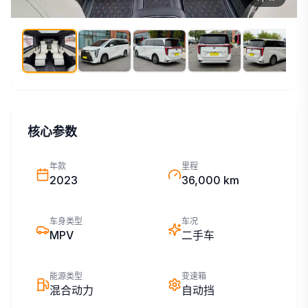
核心参数
年款
里程
2023
36,000 km
车身类型
车况
MPV
二手车
能源类型
变速箱
混合动力
自动挡