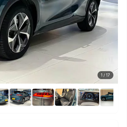
1
/
17