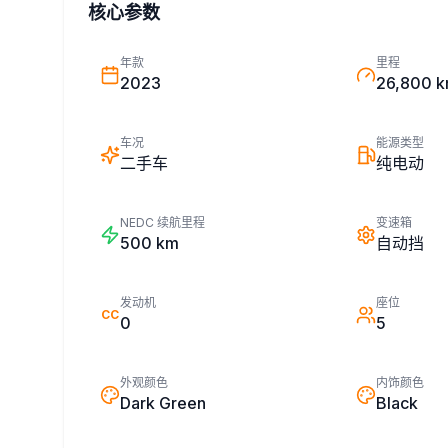
核心参数
年款
里程
2023
26,800 
车况
能源类型
二手车
纯电动
NEDC 续航里程
变速箱
500
km
自动挡
发动机
座位
CC
0
5
外观颜色
内饰颜色
Dark Green
Black