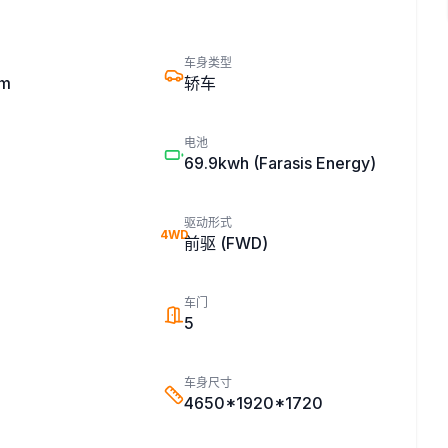
车身类型
km
轿车
电池
69.9kwh
(Farasis Energy)
驱动形式
4WD
前驱 (FWD)
车门
5
车身尺寸
4650*1920*1720