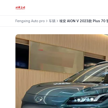
Fengxing Auto pro
车辆
埃安
AION V 2023款 Plus